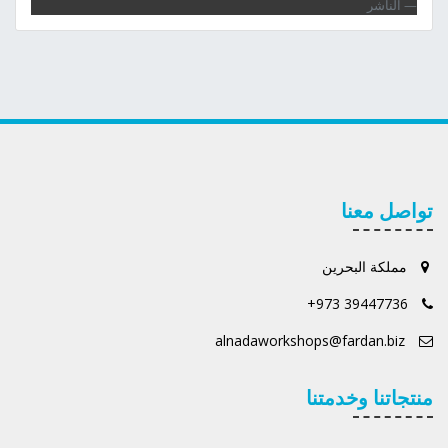
الناشر
تواصل معنا
مملكة البحرين
+973 39447736
alnadaworkshops@fardan.biz
منتجاتنا وخدمتنا