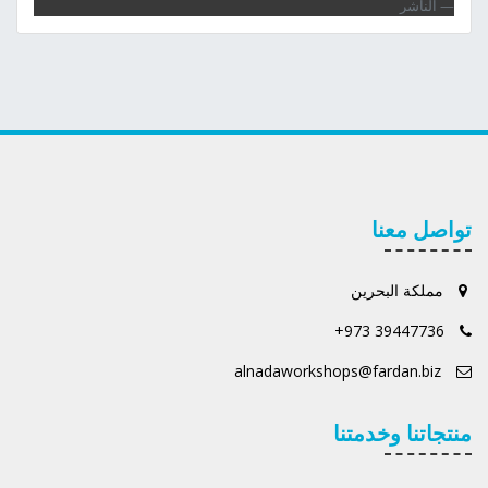
الناشر
تواصل معنا
مملكة البحرين
+973 39447736
alnadaworkshops@fardan.biz
منتجاتنا وخدمتنا