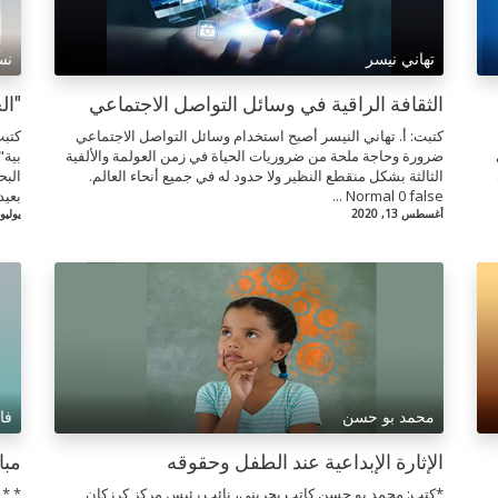
تهاني نيسر
نس
الثقافة الراقية في وسائل التواصل الاجتماعي
"ال
كتبت: أ. تهاني النيسر أصبح استخدام وسائل التواصل الاجتماعي
كتبت
ضرورة وحاجة ملحة من ضروريات الحياة في زمن العولمة والألفية
بية"
الثالثة بشكل منقطع النظير ولا حدود له في جميع أنحاء العالم.
البح
Normal 0 false ...
بعيد
أغسطس 13, 2020
يوليو 30, 020
محمد بو حسن
فا
الإثارة الإبداعية عند الطفل وحقوقه
مبا
*كتب: محمد بو حسن كاتب بحريني، نائب رئيس مركز كرزكان
* * 