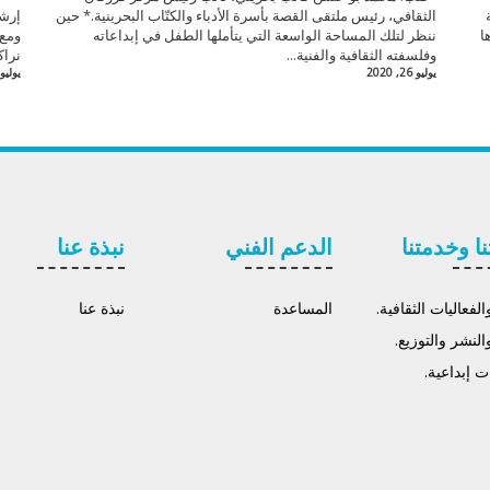
الثقافي، رئيس ملتقى القصة بأسرة الأدباء والكتّاب البحرينية.* حين
إرشا
ا
ننظر لتلك المساحة الواسعة التي يتأملها الطفل في إبداعاته
ومع 
وفلسفته الثقافية والفنية...
نراك
يوليو 26, 2020
يوليو 22, 020
نا وخدمتنا
الدعم الفني
نبذة عنا
لفعاليات الثقافية.
المساعدة
نبذة عنا
النشر والتوزيع.
 إبداعية.