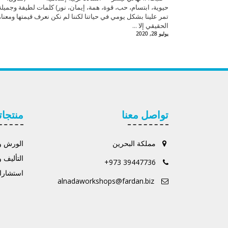
حيوية، ابتسام، حب، قوة، همة، إيمان، نور) كلمات لطيفة وجميلة
تمر علينا بشكل يومي في حياتنا لكننا لم نكن نعرف قيمتها ومعناه
الحقيقي إلا ...
يوليو 28, 2020
تواصل معنا
منتجات
مملكة البحرين
الورش وا
التأليف و
+973 39447736
استشارات
alnadaworkshops@fardan.biz