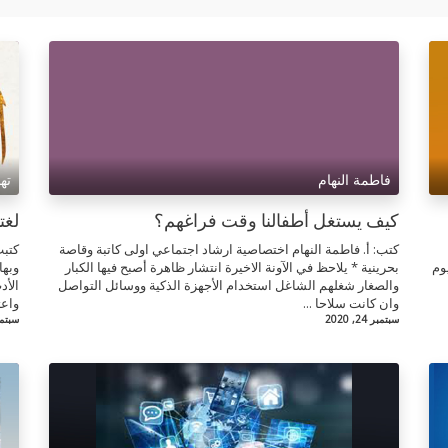
فاطمة النهام
ته
كيف يستغل أطفالنا وقت فراغهم؟
لغت
كتب: أ. فاطمة النهام اختصاصية ارشاد اجتماعي اولى كاتبة وقاصة
كتبت
 باليوم
بحرينية * يلاحظ في الآونة الاخيرة انتشار ظاهرة أصبح فيها الكبار
وبها
والصغار شغلهم الشاغل استخدام الأجهزة الذكية ووسائل التواصل
الأد
وان كانت سلاحا ...
واعتز
سبتمبر 24, 2020
سبتمبر 24