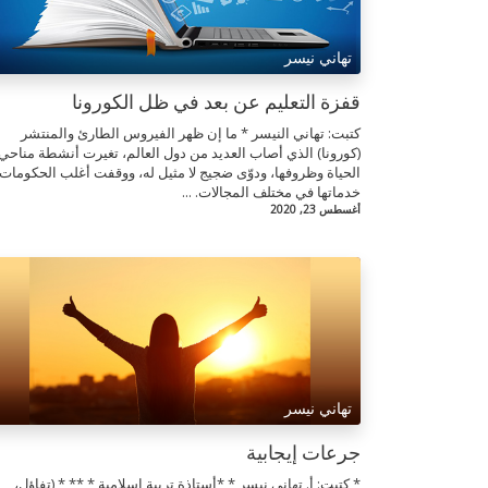
تهاني نيسر
قفزة التعليم عن بعد في ظل الكورونا
كتبت: تهاني النيسر * ما إن ظهر الفيروس الطارئ والمنتشر
(كورونا) الذي أصاب العديد من دول العالم، تغيرت أنشطة مناحي
الحياة وظروفها، ودوّى ضجيج لا مثيل له، ووقفت أغلب الحكومات
خدماتها في مختلف المجالات. ...
أغسطس 23, 2020
تهاني نيسر
جرعات إيجابية
* كتبت: أ. تهاني نيسر * *أستاذة تربية إسلامية * ** * (تفاؤل،