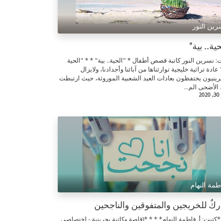
رين النور
حية.. بية"
: نسرين النور كاتبة قصص أطفال * "الحية.. بية" * * "الحية
 عادة تراثية خليجية توارثناها من آبائنا وأجدادنا، ولايزال
رينيون يحتفظون بعادات العيد الشعبية الموروثة، حيث ارتبطت
 الأضحى الم...
2
طمة النهام
ركٌ للخريجين والمتفوقين والناجحين
*كتبت: أ. فاطمة النهام* * * *(قاصة وكاتبة بحرينية - اختصاصي