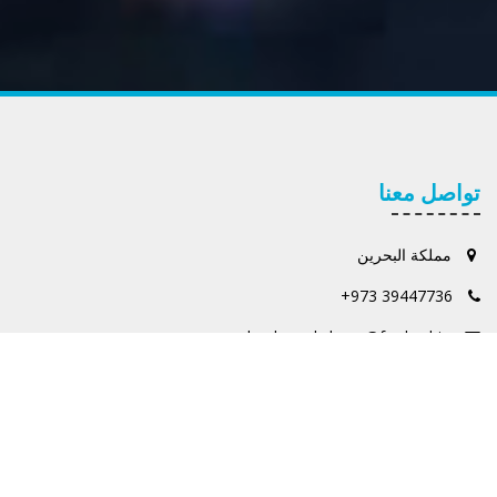
تواصل معنا
مملكة البحرين
+973 39447736
alnadaworkshops@fardan.biz
منتجاتنا وخدمتنا
الورش والفعاليات الثقافية.
التأليف والنشر والتوزيع.