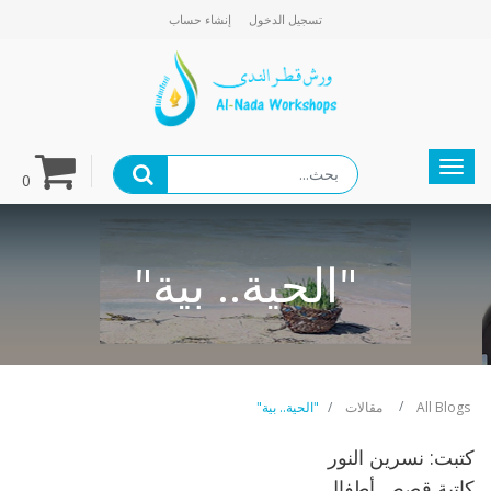
تسجيل الدخول
إنشاء حساب
gation
0
"الحية.. بية"
All Blogs
مقالات
"الحية.. بية"
كتبت: نسرين النور
كاتبة قصص أطفال