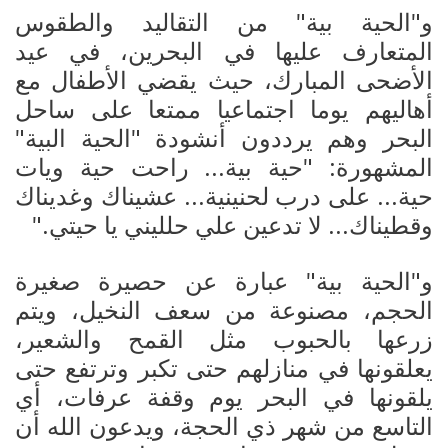
و"الحية بية" من التقاليد والطقوس
المتعارف عليها في البحرين، في عيد
الأضحى المبارك، حيث يقضي الأطفال مع
أهاليهم يوما اجتماعيا ممتعا على ساحل
البحر وهم يرددون أنشودة "الحية البية"
المشهورة: "حية بية... راحت حية ويات
حية... على درب لحنينية... عشيناك وغديناك
وقطيناك... لا تدعين علي حلليني يا حيتي
".
و"الحية بية" عبارة عن حصيرة صغيرة
الحجم، مصنوعة من سعف النخيل، ويتم
زرعها بالحبوب مثل القمح والشعير،
يعلقونها في منازلهم حتى تكبر وترتفع حتى
يلقونها في البحر يوم وقفة عرفات، أي
التاسع من شهر ذي الحجة، ويدعون الله أن